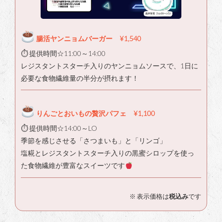
腸活ヤンニョムバーガー ¥1,540
⏱ 提供時間☆11:00～14:00
レジスタントスターチ入りのヤンニョムソースで、1日に
必要な食物繊維量の半分が摂れます！
りんごとおいもの贅沢パフェ ¥1,100
⏱ 提供時間☆14:00～LO
季節を感じさせる「さつまいも」と「リンゴ」
塩糀とレジスタントスターチ入りの黒蜜シロップを使っ
た食物繊維が豊富なスイーツです
※ 表示価格は
税込み
です