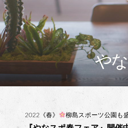
やな
2022《春》
柳島スポーツ公園も
『やなスポ春フェア』開催