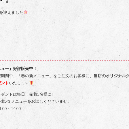
を迎えました
ニュー』好評販売中！
催期間中、「春の新メニュー」をご注文のお客様に、
当店のオリジナル
ゼント
いたします
ゼントは毎日！先着5名様に‼
是非♪春メニューをお試しくださいませ。
00～14:00