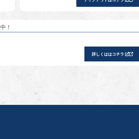
行中！
詳しくははコチラ