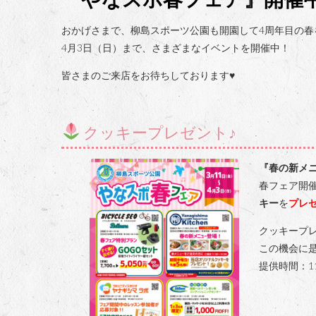
おかげさまで、柳島スポーツ公園も開園して4周年目の春
4月3日（日）まで、さまざまなイベントを開催中！
皆さまのご来店をお待ちしております♥️
クッキープレゼント♪
『春の新メ
春フェア開
キー
を
プレ
クッキープレ
この機会に
提供時間：11: