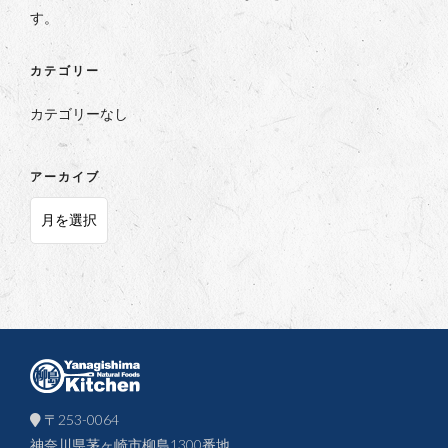
す。
カテゴリー
カテゴリーなし
アーカイブ
ア
ー
カ
イ
ブ
〒253-0064
神奈川県茅ヶ崎市柳島1300番地