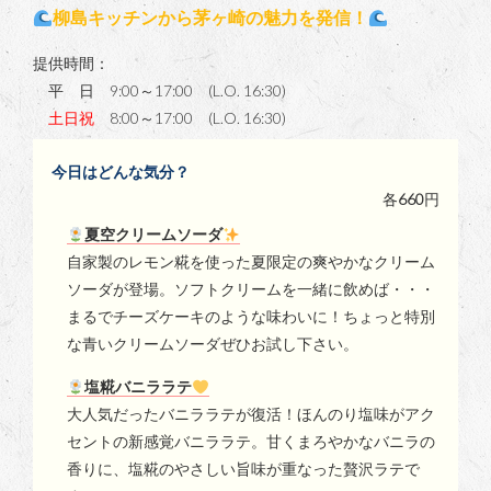
柳島キッチンから茅ヶ崎の魅力を発信！
提供時間：
平 日 9:00～17:00 (L.O. 16:30)
土日祝
8:00～17:00 (L.O. 16:30)
今日はどんな気分？
各
660
円
夏空クリームソーダ
自家製のレモン糀を使った夏限定の爽やかなクリーム
ソーダが登場。ソフトクリームを一緒に飲めば・・・
まるでチーズケーキのような味わいに！ちょっと特別
な青いクリームソーダぜひお試し下さい。
塩糀バニララテ
大人気だったバニララテが復活！ほんのり塩味がアク
セントの新感覚バニララテ。甘くまろやかなバニラの
香りに、塩糀のやさしい旨味が重なった贅沢ラテで